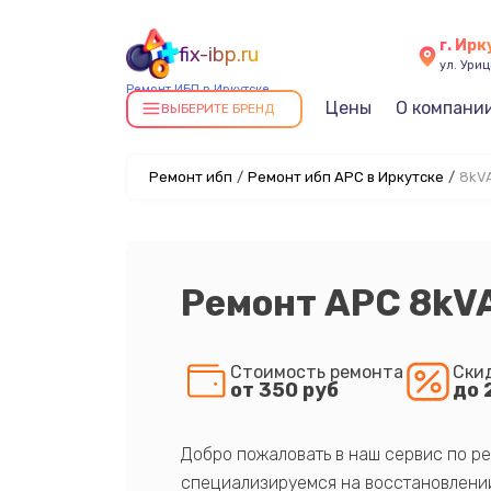
г. Ирк
fix-ibp.ru
ул. Уриц
Ремонт ИБП в Иркутске
Цены
О компани
ВЫБЕРИТЕ БРЕНД
Ремонт ибп
/
Ремонт ибп APC в Иркутске
/
8kVA
Ремонт APC 8kVA
Стоимость ремонта
Ски
от 350 руб
до 
Добро пожаловать в наш сервис по ре
специализируемся на восстановлении