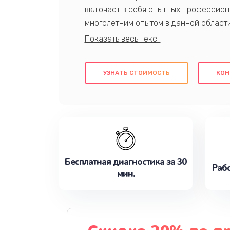
включает в себя опытных профессион
многолетним опытом в данной област
качественный ремонт с использовани
гарантируем качество всех проведенн
клиентам надежное и профессиональн
УЗНАТЬ СТОИМОСТЬ
КОН
потребности наилучшим образом. Не 
сейчас!
Бесплатная диагностика за 30
Рабо
мин.