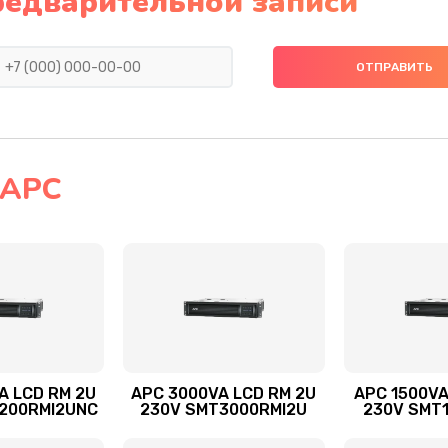
редварительной записи
 APC
A LCD RM 2U
APC 3000VA LCD RM 2U
APC 1500VA
200RMI2UNC
230V SMT3000RMI2U
230V SMT