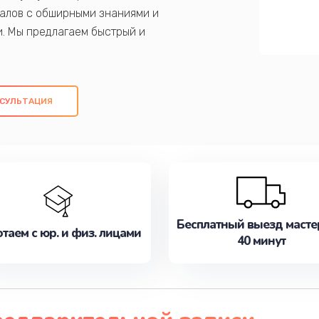
алов с обширными знаниями и
и. Мы предлагаем быстрый и
ем оригинальных компонентов, а также
ых работ. Наша цель - предоставить
ое обслуживание, удовлетворяя их
СУЛЬТАЦИЯ
медлите записаться на ремонт уже
Бесплатный выезд масте
таем с юр. и физ. лицами
40 минут