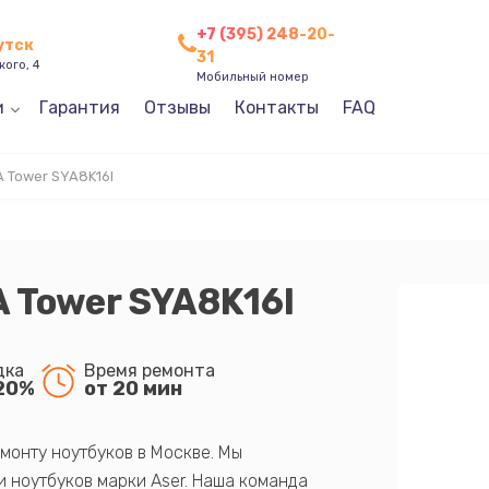
+7 (395) 248-20-
утск
31
кого, 4
Мобильный номер
и
Гарантия
Отзывы
Контакты
FAQ
 Tower SYA8K16I
 Tower SYA8K16I
дка
Время ремонта
20%
от 20 мин
монту ноутбуков в Москве. Мы
 ноутбуков марки Aser. Наша команда