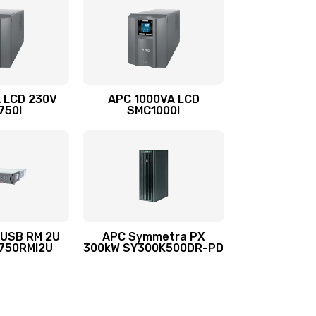
 LCD 230V
APC 1000VA LCD
750I
SMC1000I
 USB RM 2U
APC Symmetra PX
750RMI2U
300kW SY300K500DR-PD