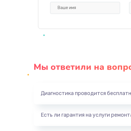
Прошивка BIOS
Замена северного моста
Ремонт южного моста
Мы ответили на вопр
Замена батарейки BIOS
Настройка BIOS
Диагностика проводится бесплат
Ремонт цепи питания
Есть ли гарантия на услуги ремон
Замена видеоадаптера (видеок