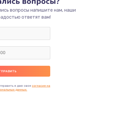
тались вопросы?
ать
лись вопросы напишите нам, наши
радостью ответят вам!
ать
ать
ать
ать
ать
тправить я даю свое
согласие на
ональных данных.
ать
ать