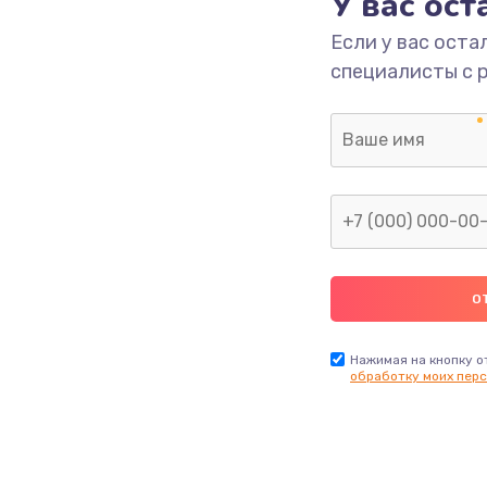
У вас ос
700 руб.
Заказ
Если у вас оста
специалисты с 
2500 руб.
Заказ
1400 руб.
Заказ
модуля
600 руб.
Заказ
1100 руб.
Заказ
900 руб.
Заказ
Нажимая на кнопку о
обработку моих перс
нфорки
900 руб.
Заказ
1300 руб.
Заказ