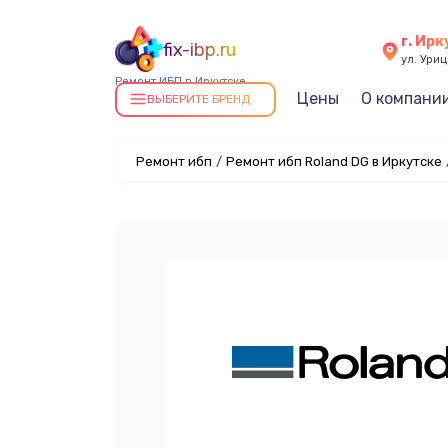
г. Ирк
fix-ibp.ru
ул. Уриц
Ремонт ИБП в Иркутске
Цены
О компани
ВЫБЕРИТЕ БРЕНД
Ремонт ибп
/
Ремонт ибп Roland DG в Иркутске