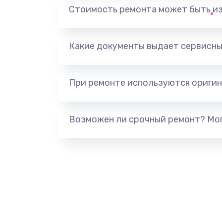
Замена, перепайка чипа
Стоимость ремонта может быть и
Замена HDMI-разъема
Какие документы выдает сервисны
Замена/Pемонт карбюратора
При ремонте используются оригин
Ремонт капиллярной трубки
Замена блока питания
Возможен ли срочный ремонт? Мог
Прошивка / разблокировка
Замена термостата
Замена реле