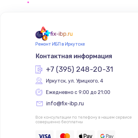
Замена сигнальной лампы
Замена системной платы
fix-ibp.ru
Ремонт ИБП в Иркутске
Замена температурного датчик
Контактная информация
Замена электроконфорки
+7 (395) 248-20-31
Иркутск
,
 ул. Урицкого, 4
Техобслуживание
Ежедневно с 9:00 до 21:00
Установка / подключение / дем
info@fix-ibp.ru
Все консультации по телефону в нашем сервисе
Прошивка
совершенно бесплатны
Ремонт платы электроники