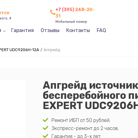
+7 (395) 248-20-
утск
31
кого, 4
Мобильный номер
и
Гарантия
Отзывы
Контакты
FAQ
PERT UDC9206H-12A
/
Апгрейд
Апгрейд источни
бесперебойного п
EXPERT UDC9206
Ремонт ИБП от 50 рублей;
Экспресс-ремонт до 2 часов;
Гарантия - до 3-х лет;