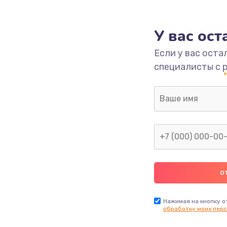
1000 руб.
Заказ
У вас ос
700 руб.
Заказ
Если у вас оста
специалисты с 
2500 руб.
Заказ
1400 руб.
Заказ
модуля
600 руб.
Заказ
1100 руб.
Заказ
900 руб.
Заказ
Нажимая на кнопку о
обработку моих перс
нфорки