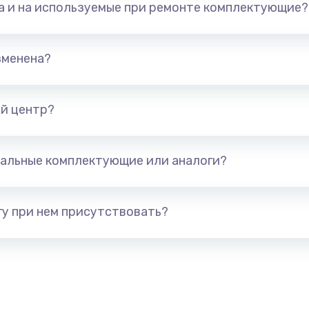
та и на используемые при ремонте комплектующие?
арты)
1800 руб.
Заказ
1300 руб.
Заказ
зменена?
650 руб.
Заказ
й центр?
1300 руб.
Заказ
альные комплектующие или аналоги?
400 руб.
Заказ
1000 руб.
Заказ
у при нем присутствовать?
900 руб.
Заказ
1200 руб.
Заказ