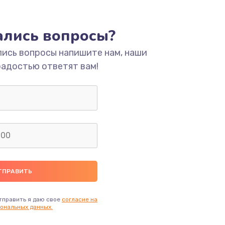
ать
тались вопросы?
ать
лись вопросы напишите нам, наши
радостью ответят вам!
ать
ать
ать
ать
ать
тправить я даю свое
согласие на
ональных данных.