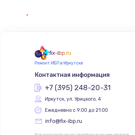
Замена сенсорного датчика
Замена сигнальной лампы
Замена системной платы
fix-ibp.ru
Ремонт ИБП в Иркутске
Замена температурного датчик
Контактная информация
Замена электроконфорки
+7 (395) 248-20-31
Иркутск
,
 ул. Урицкого, 4
Техобслуживание
Ежедневно с 9:00 до 21:00
Установка / подключение / дем
info@fix-ibp.ru
Все консультации по телефону в нашем сервисе