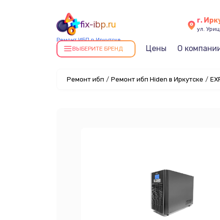
г. Ирк
fix-ibp.ru
ул. Уриц
Ремонт ИБП в Иркутске
Цены
О компани
ВЫБЕРИТЕ БРЕНД
Ремонт ибп
/
Ремонт ибп Hiden в Иркутске
/
EX