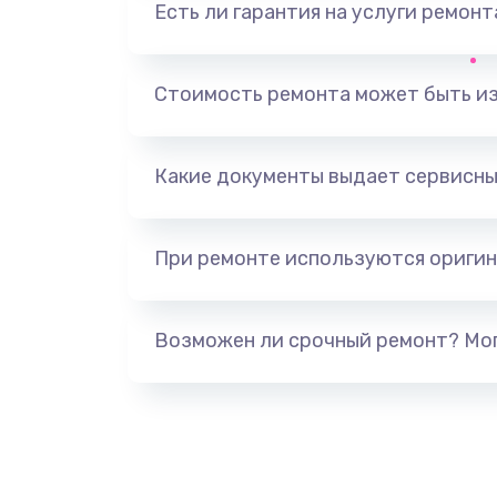
Есть ли гарантия на услуги ремон
Замена видеоадаптера (видеок
Замена, перепайка чипа
Стоимость ремонта может быть и
Замена HDMI-разъема
Какие документы выдает сервисны
Замена/Pемонт карбюратора
При ремонте используются оригин
Ремонт капиллярной трубки
Замена блока питания
Возможен ли срочный ремонт? Мог
Прошивка / разблокировка
Замена термостата