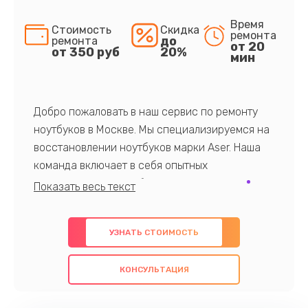
Время
Стоимость
Скидка
ремонта
до
ремонта
от 20
от 350 руб
20%
мин
Добро пожаловать в наш сервис по ремонту
ноутбуков в Москве. Мы специализируемся на
восстановлении ноутбуков марки Aser. Наша
команда включает в себя опытных
профессионалов с обширными знаниями и
многолетним опытом в данной области. Мы
предлагаем быстрый и качественный ремонт с
УЗНАТЬ СТОИМОСТЬ
использованием оригинальных компонентов, а
также гарантируем качество всех
КОНСУЛЬТАЦИЯ
проведенных работ. Наша цель - предоставить
клиентам надежное и профессиональное