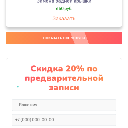
Замена задней крышки
650 руб.
Заказать
Замена аккумулятора
ПОКАЗАТЬ ВСЕ УСЛУГИ
4000 руб.
Заказать
Замена материнской платы
Скидка 20% по
1100 руб.
предварительной
Заказать
записи
Замена масла
750 руб.
Заказать
Замена праймера