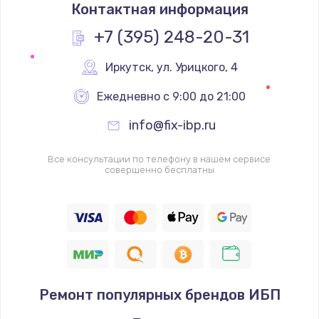
Контактная информация
1200 руб.
Заказать
+7 (395) 248-20-31
Замена реле
Иркутск
,
 ул. Урицкого, 4
1000 руб.
Ежедневно с 9:00 до 21:00
Заказать
info@fix-ibp.ru
Замена термопредохранителя
Все консультации по телефону в нашем сервисе
700 руб.
совершенно бесплатны
Заказать
Замена ТЭНа
2500 руб.
Заказать
Ремонт популярных брендов ИБП
Замена шнура