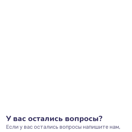
2500 руб.
Заказать
Замена видеоадаптера (видеокарты)
1800 руб.
Заказать
Замена, перепайка чипа
1300 руб.
Заказать
Замена HDMI-разъема
650 руб.
Заказать
У вас остались вопросы?
Если у вас остались вопросы напишите нам,
Замена/Pемонт карбюратора