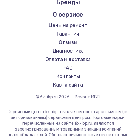
Бренды
1400 руб.
Заказать
О сервисе
Цены на ремонт
Замена / ремонт электронного модуля
управления
Гарантия
600 руб.
Отзывы
Диагностика
Заказать
Оплата и доставка
Замена конфорки
FAQ
1100 руб.
Контакты
Карта сайта
Заказать
© fix-ibp.ru
2026
— Ремонт ИБП.
Замена платы сенсора
900 руб.
Сервисный центр fix-ibp.ru является пост гарантийным (не
авторизованным) сервисным центром. Торговые марки,
Заказать
перечисленные на сайте fix-ibp.ru, являются
зарегистрированным товарными знаками компаний
Замена регулятора режимов конфорки
правообладателей. Обозначения используется не с целью