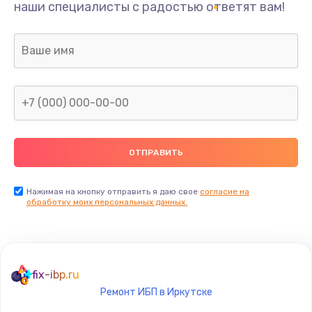
наши специалисты с радостью ответят вам!
1300 руб.
Заказать
Ремонт капиллярной трубки
400 руб.
Заказать
Замена блока питания
1000 руб.
Заказать
Нажимая на кнопку отправить я даю свое
согласие на
обработку моих персональных данных.
Прошивка / разблокировка
900 руб.
Заказать
fix-ibp.ru
Ремонт ИБП в Иркутске
Замена термостата