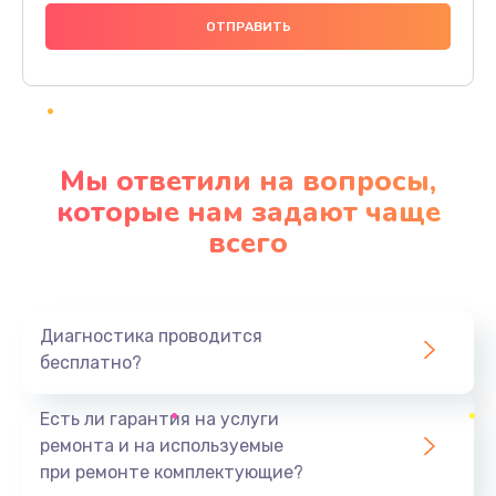
1000 руб.
Заказать
Ремонт материнской платы
4500 руб.
Мы ответили на вопросы,
Заказать
которые нам задают чаще
всего
Профилактическая чистка
1000 руб.
Заказать
Диагностика проводится
бесплатно?
Прошивка BIOS
1920 руб.
Есть ли гарантия на услуги
Заказать
ремонта и на используемые
при ремонте комплектующие?
Замена северного моста