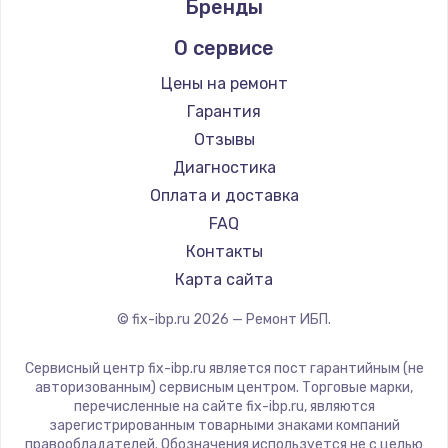
Бренды
1400 руб.
Заказать
О сервисе
Цены на ремонт
Замена / ремонт электронного модуля
управления
Гарантия
600 руб.
Отзывы
Диагностика
Заказать
Оплата и доставка
Замена конфорки
FAQ
1100 руб.
Контакты
Карта сайта
Заказать
© fix-ibp.ru
2026
— Ремонт ИБП.
Замена платы сенсора
900 руб.
Сервисный центр fix-ibp.ru является пост гарантийным (не
авторизованным) сервисным центром. Торговые марки,
Заказать
перечисленные на сайте fix-ibp.ru, являются
зарегистрированным товарными знаками компаний
Замена регулятора режимов конфорки
правообладателей. Обозначения используется не с целью