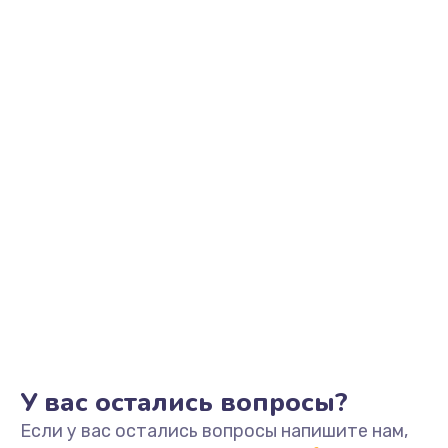
2500 руб.
Заказать
Замена видеоадаптера (видеокарты)
1800 руб.
Заказать
Замена, перепайка чипа
1300 руб.
Заказать
Замена HDMI-разъема
650 руб.
Заказать
У вас остались вопросы?
Если у вас остались вопросы напишите нам,
Замена/Pемонт карбюратора