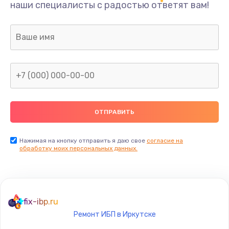
наши специалисты с радостью ответят вам!
1300 руб.
Заказать
Ремонт капиллярной трубки
400 руб.
Заказать
Замена блока питания
1000 руб.
Заказать
Нажимая на кнопку отправить я даю свое
согласие на
обработку моих персональных данных.
Прошивка / разблокировка
900 руб.
Заказать
fix-ibp.ru
Ремонт ИБП в Иркутске
Замена термостата