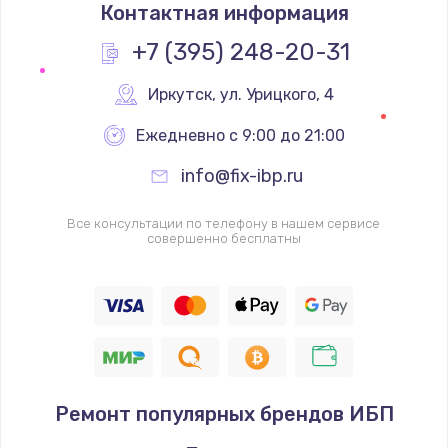
Контактная информация
1200 руб.
Заказать
+7 (395) 248-20-31
Замена реле
Иркутск
,
 ул. Урицкого, 4
1000 руб.
Ежедневно с 9:00 до 21:00
Заказать
info@fix-ibp.ru
Замена термопредохранителя
Все консультации по телефону в нашем сервисе
700 руб.
совершенно бесплатны
Заказать
Замена ТЭНа
2500 руб.
Заказать
Ремонт популярных брендов ИБП
Замена шнура