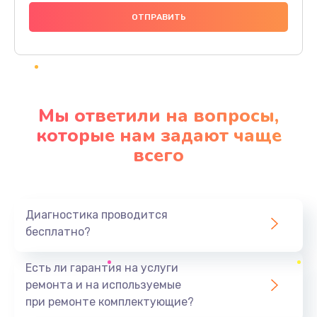
1000 руб.
Заказать
Ремонт материнской платы
4500 руб.
Мы ответили на вопросы,
Заказать
которые нам задают чаще
всего
Профилактическая чистка
1000 руб.
Заказать
Диагностика проводится
бесплатно?
Прошивка BIOS
1920 руб.
Есть ли гарантия на услуги
Заказать
ремонта и на используемые
при ремонте комплектующие?
Замена северного моста