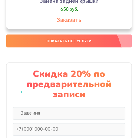
Замена задней крышки
650 руб.
Заказать
Замена аккумулятора
ПОКАЗАТЬ ВСЕ УСЛУГИ
4000 руб.
Заказать
Замена материнской платы
Скидка 20% по
1100 руб.
предварительной
Заказать
записи
Замена масла
750 руб.
Заказать
Замена праймера