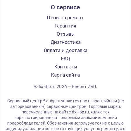
Заказать
О сервисе
Цены на ремонт
Замена / ремонт электронного модуля
управления
Гарантия
600 руб.
Отзывы
Диагностика
Заказать
Оплата и доставка
Замена конфорки
FAQ
1100 руб.
Контакты
Карта сайта
Заказать
© fix-ibp.ru
2026
— Ремонт ИБП.
Замена платы сенсора
900 руб.
Сервисный центр fix-ibp.ru является пост гарантийным (не
авторизованным) сервисным центром. Торговые марки,
Заказать
перечисленные на сайте fix-ibp.ru, являются
зарегистрированным товарными знаками компаний
Замена регулятора режимов конфорки
правообладателей. Обозначения используется не с целью
индивидуализации соответствующих услуг по ремонту, а с
900 руб.