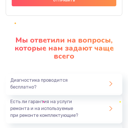
1000 руб.
Заказать
Ремонт материнской платы
4500 руб.
Мы ответили на вопросы,
Заказать
которые нам задают чаще
всего
Профилактическая чистка
1000 руб.
Заказать
Диагностика проводится
бесплатно?
Прошивка BIOS
1920 руб.
Есть ли гарантия на услуги
Заказать
ремонта и на используемые
при ремонте комплектующие?
Замена северного моста
1440 руб.