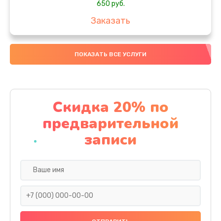
650 руб.
Заказать
Замена аккумулятора
ПОКАЗАТЬ ВСЕ УСЛУГИ
4000 руб.
Заказать
Замена материнской платы
Скидка 20% по
1100 руб.
предварительной
Заказать
записи
Замена масла
750 руб.
Заказать
Замена праймера