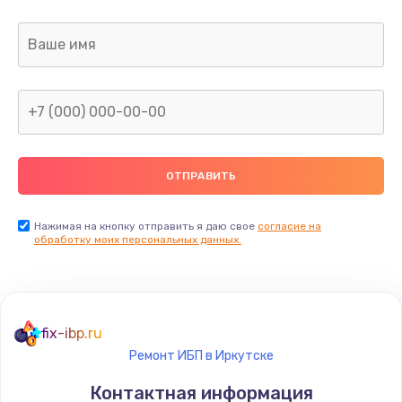
Заказать
Ремонт капиллярной трубки
400 руб.
Заказать
Замена блока питания
1000 руб.
Заказать
Нажимая на кнопку отправить я даю свое
согласие на
обработку моих персональных данных.
Прошивка / разблокировка
900 руб.
Заказать
fix-ibp.ru
Ремонт ИБП в Иркутске
Замена термостата
Контактная информация
1200 руб.