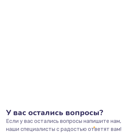
Заказать
Замена видеоадаптера (видеокарты)
1800 руб.
Заказать
Замена, перепайка чипа
1300 руб.
Заказать
Замена HDMI-разъема
650 руб.
Заказать
У вас остались вопросы?
Если у вас остались вопросы напишите нам,
Замена/Pемонт карбюратора
наши специалисты с радостью ответят вам!
1300 руб.