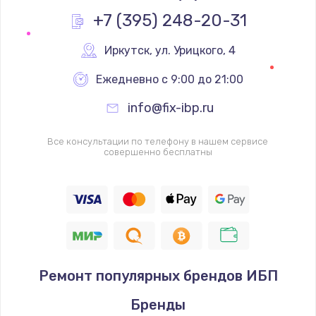
Заказать
+7 (395) 248-20-31
Замена реле
Иркутск
,
 ул. Урицкого, 4
1000 руб.
Ежедневно с 9:00 до 21:00
Заказать
info@fix-ibp.ru
Замена термопредохранителя
Все консультации по телефону в нашем сервисе
700 руб.
совершенно бесплатны
Заказать
Замена ТЭНа
2500 руб.
Заказать
Ремонт популярных брендов ИБП
Замена шнура
Бренды
1400 руб.